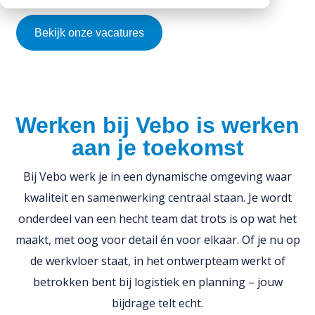
CO2 footprints
Contactpersonen
Kantplanken
Downloads
Bekijk onze vacatures
Documentatie
Spuwers
Werken bij Vebo
Diversen
Oplegblokken & sluitstenen
Kalender
Luifels
Monsters aanvragen
Werken bij Vebo is werken
Kolommen
Informatie aanvragen
aan je toekomst
Balkons
Galerijplaten
Bij Vebo werk je in een dynamische omgeving waar
Consoles
kwaliteit en samenwerking centraal staan. Je wordt
onderdeel van een hecht team dat trots is op wat het
Trappen & bordessen
maakt, met oog voor detail én voor elkaar. Of je nu op
Bloktreden
de werkvloer staat, in het ontwerpteam werkt of
Vorstranden
betrokken bent bij logistiek en planning – jouw
bijdrage telt echt.