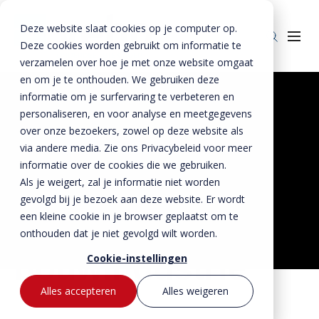
Deze website slaat cookies op je computer op.
Deze cookies worden gebruikt om informatie te
verzamelen over hoe je met onze website omgaat
en om je te onthouden. We gebruiken deze
Home
»
Werkenbijvebo
informatie om je surfervaring te verbeteren en
personaliseren, en voor analyse en meetgegevens
Producten
Werken aan een
over onze bezoekers, zowel op deze website als
Beton
BTE Groep
via andere media. Zie ons Privacybeleid voor meer
duurzame
informatie over de cookies die we gebruiken.
Staal
Betonproducten
Onze verhalen
Als je weigert, zal je informatie niet worden
toekomst in de
Producten voor kant-en-klaar gevels
Staalproducten
Lateien
gevolgd bij je bezoek aan deze website. Er wordt
Over ons
Spekbanden
Lateien
Lateien
een kleine cookie in je browser geplaatst om te
prefab
Historie
Downloads
onthouden dat je niet gevolgd wilt worden.
Gevelbanden
Spekbanden
Geveldragers
BTE Groep
bouwindustrie
Certificaten
Cookie-instellingen
Contact
Raamdorpels
Raamdorpels
Borstweringssteunen
Werken bij Vebo
Verwerkingsadviezen
Contact met Vebo
Kozijnkaders
Vogelstenen
Alles accepteren
Alles weigeren
MVO
Prestatieverklaringen
Offerte aanvragen
Afdekbanden
Productselector