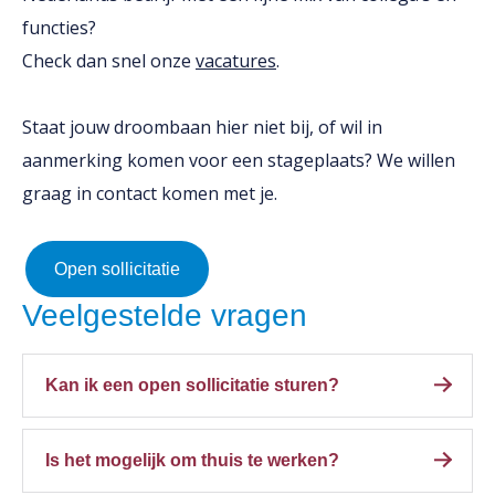
functies?
Check dan snel onze
vacatures
.
Staat jouw droombaan hier niet bij, of wil in
aanmerking komen voor een stageplaats? We willen
graag in contact komen met je.
Open sollicitatie
Veelgestelde vragen
Kan ik een open sollicitatie sturen?
Ja dat kan! Tussen onze vacature vind je de
Is het mogelijk om thuis te werken?
vacature '
open sollicitatie
'. Daarnaast wordt