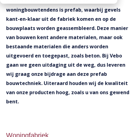
maken er deel van uit. De huidige
CO2 footprints
Contactpersonen
Kantplanken
woningbouwtendens is prefab, waarbij gevels
Downloads
Documentatie
kant-en-klaar uit de fabriek komen en op de
Spuwers
Werken bij Vebo
Diversen
bouwplaats worden geassembleerd. Deze manier
Oplegblokken & sluitstenen
van bouwen kent andere materialen, maar ook
Kalender
Luifels
bestaande materialen die anders worden
Monsters aanvragen
Kolommen
uitgevoerd en toegepast, zoals beton. Bij Vebo
Informatie aanvragen
Balkons
gaan we geen uitdaging uit de weg, dus leveren
Galerijplaten
wij graag onze bijdrage aan deze prefab
bouwtechniek. Uiteraard houden wij de kwaliteit
Consoles
van onze producten hoog, zoals u van ons gewend
Trappen & bordessen
bent.
Bloktreden
Vorstranden
Woningfabriek