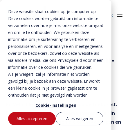
Deze website slaat cookies op je computer op.
Deze cookies worden gebruikt om informatie te
verzamelen over hoe je met onze website omgaat
en om je te onthouden. We gebruiken deze
Home
»
Producten
»
Beton
»
informatie om je surfervaring te verbeteren en
Prefab steenstripgevels
personaliseren, en voor analyse en meetgegevens
Producten
over onze bezoekers, zowel op deze website als
Beton
Producten voor kant-en-
BTE Groep
via andere media. Zie ons Privacybeleid voor meer
klaar gevels
informatie over de cookies die we gebruiken.
Staal
Betonproducten
Onze verhalen
Als je weigert, zal je informatie niet worden
Producten voor kant-en-klaar gevels
Staalproducten
Lateien
gevolgd bij je bezoek aan deze website. Er wordt
Over ons
Spekbanden
Lateien
Lateien
een kleine cookie in je browser geplaatst om te
Historie
Downloads
onthouden dat je niet gevolgd wilt worden.
Gevelbanden
Spekbanden
Geveldragers
BTE Groep
Bij Vebo blijven wij ons richten op de toekomst.
Certificaten
Cookie-instellingen
Contact
Raamdorpels
Raamdorpels
Borstweringssteunen
Beton en de toepassing daarvan veranderen in
Werken bij Vebo
Verwerkingsadviezen
Contact met Vebo
Kozijnkaders
Vogelstenen
Alles accepteren
Alles weigeren
een rap tempo. Wij volgen die ontwikkelingen en
MVO
Prestatieverklaringen
Offerte aanvragen
Afdekbanden
Productselector