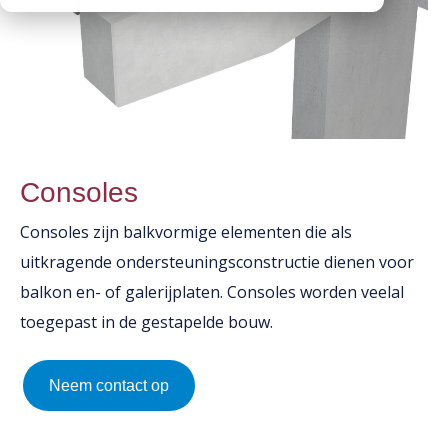
CO2 footprints
Contactpersonen
Kantplanken
Downloads
Documentatie
Spuwers
Werken bij Vebo
Diversen
Oplegblokken & sluitstenen
Kalender
Luifels
Monsters aanvragen
Kolommen
Consoles
Informatie aanvragen
Balkons
Consoles zijn balkvormige elementen die als
Galerijplaten
uitkragende ondersteuningsconstructie dienen voor
Consoles
balkon en- of galerijplaten. Consoles worden veelal
Trappen & bordessen
toegepast in de gestapelde bouw.
Bloktreden
Vorstranden
Neem contact op