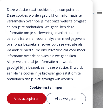
Deze website slaat cookies op je computer op.
Deze cookies worden gebruikt om informatie te
verzamelen over hoe je met onze website omgaat
en om je te onthouden. We gebruiken deze
Home
»
Producten
»
Beton
»
Consoles
informatie om je surfervaring te verbeteren en
personaliseren, en voor analyse en meetgegevens
Producten
Consoles
over onze bezoekers, zowel op deze website als
Beton
BTE Groep
via andere media. Zie ons Privacybeleid voor meer
informatie over de cookies die we gebruiken.
Staal
Betonproducten
Onze verhalen
Als je weigert, zal je informatie niet worden
Producten voor kant-en-klaar gevels
Staalproducten
Lateien
gevolgd bij je bezoek aan deze website. Er wordt
Over ons
Spekbanden
Lateien
Lateien
een kleine cookie in je browser geplaatst om te
Historie
Downloads
onthouden dat je niet gevolgd wilt worden.
Gevelbanden
Spekbanden
Geveldragers
BTE Groep
Certificaten
Cookie-instellingen
Contact
Raamdorpels
Raamdorpels
Borstweringssteunen
Werken bij Vebo
Verwerkingsadviezen
Contact met Vebo
Kozijnkaders
Vogelstenen
Alles accepteren
Alles weigeren
MVO
Prestatieverklaringen
Offerte aanvragen
Afdekbanden
Productselector