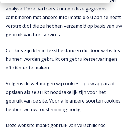
met onze partners voor social media, adverteren en
CO2 footprints
Contactpersonen
analyse. Deze partners kunnen deze gegevens
Kantplanken
Downloads
Documentatie
combineren met andere informatie die u aan ze heeft
Spuwers
Werken bij Vebo
verstrekt of die ze hebben verzameld op basis van uw
Diversen
Oplegblokken & sluitstenen
gebruik van hun services.
Kalender
Luifels
Monsters aanvragen
Kolommen
Cookies zijn kleine tekstbestanden die door websites
Informatie aanvragen
kunnen worden gebruikt om gebruikerservaringen
Balkons
efficiënter te maken.
Galerijplaten
Consoles
Volgens de wet mogen wij cookies op uw apparaat
Trappen & bordessen
opslaan als ze strikt noodzakelijk zijn voor het
Bloktreden
gebruik van de site. Voor alle andere soorten cookies
hebben we uw toestemming nodig.
Vorstranden
Deze website maakt gebruik van verschillende