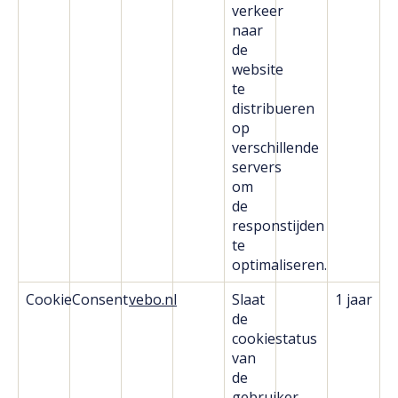
verkeer
naar
de
website
te
distribueren
op
verschillende
servers
om
de
responstijden
te
optimaliseren.
CookieConsent
vebo.nl
Slaat
1 jaar
de
cookiestatus
van
de
gebruiker