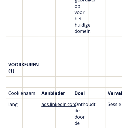
op
voor
het
huidige
domein.
VOORKEUREN
(1)
Cookienaam
Aanbieder
Doel
Vervald
lang
ads.linkedin.com
Onthoudt
Sessie
de
door
de