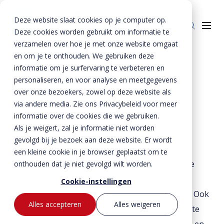
Deze website slaat cookies op je computer op.
Deze cookies worden gebruikt om informatie te
verzamelen over hoe je met onze website omgaat
en om je te onthouden. We gebruiken deze
Home
»
Cookies
informatie om je surfervaring te verbeteren en
personaliseren, en voor analyse en meetgegevens
Producten
Cookies
over onze bezoekers, zowel op deze website als
Beton
BTE Groep
via andere media. Zie ons Privacybeleid voor meer
informatie over de cookies die we gebruiken.
Staal
Betonproducten
Onze verhalen
Als je weigert, zal je informatie niet worden
Producten voor kant-en-klaar gevels
Staalproducten
Lateien
gevolgd bij je bezoek aan deze website. Er wordt
Over ons
Deze website maakt gebruik van cookies. We
Spekbanden
Lateien
Lateien
een kleine cookie in je browser geplaatst om te
Historie
Downloads
gebruiken cookies om content en advertenties te
onthouden dat je niet gevolgd wilt worden.
Gevelbanden
Spekbanden
Geveldragers
BTE Groep
personaliseren, om functies voor social media te
Certificaten
Cookie-instellingen
Contact
Raamdorpels
Raamdorpels
Borstweringssteunen
bieden en om ons websiteverkeer te analyseren. Ook
Werken bij Vebo
Verwerkingsadviezen
Contact met Vebo
Kozijnkaders
Vogelstenen
Alles accepteren
Alles weigeren
delen we informatie over uw gebruik van onze site
MVO
Prestatieverklaringen
Offerte aanvragen
Afdekbanden
Productselector