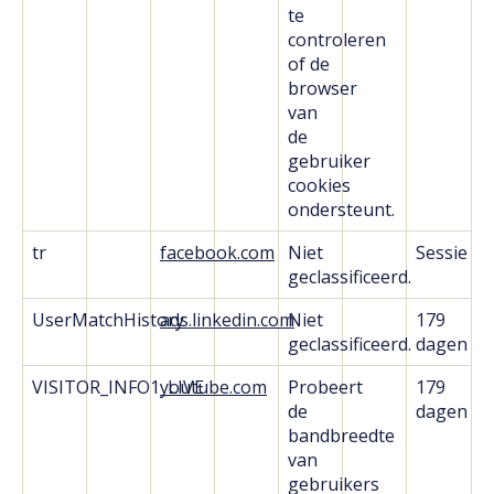
te
controleren
of de
browser
van
de
gebruiker
cookies
ondersteunt.
tr
facebook.com
Niet
Sessie
geclassificeerd.
UserMatchHistory
ads.linkedin.com
Niet
179
geclassificeerd.
dagen
VISITOR_INFO1_LIVE
youtube.com
Probeert
179
de
dagen
bandbreedte
van
gebruikers