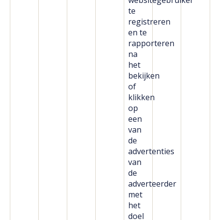
websitegebruiker
te
registreren
en te
rapporteren
na
het
bekijken
of
klikken
op
een
van
de
advertenties
van
de
adverteerder
met
het
doel