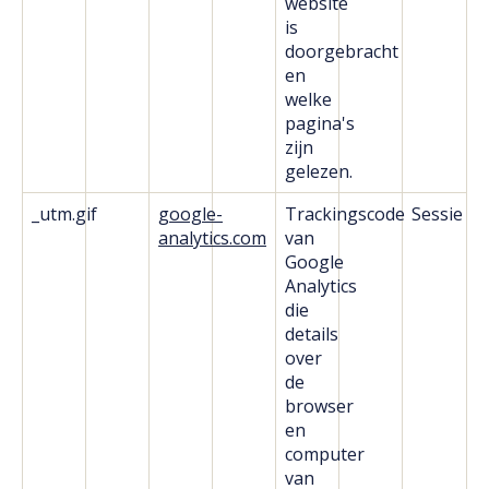
website
is
doorgebracht
en
welke
pagina's
zijn
gelezen.
_utm.gif
google-
Trackingscode
Sessie
analytics.com
van
Google
Analytics
die
details
over
de
browser
en
computer
van