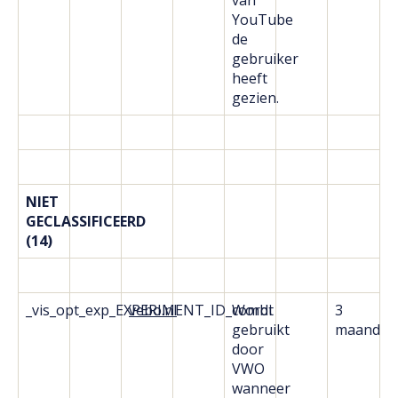
van
YouTube
de
gebruiker
heeft
gezien.
NIET
GECLASSIFICEERD
(14)
_vis_opt_exp_EXPERIMENT_ID_combi
vebo.nl
Wordt
3
gebruikt
maanden
door
VWO
wanneer