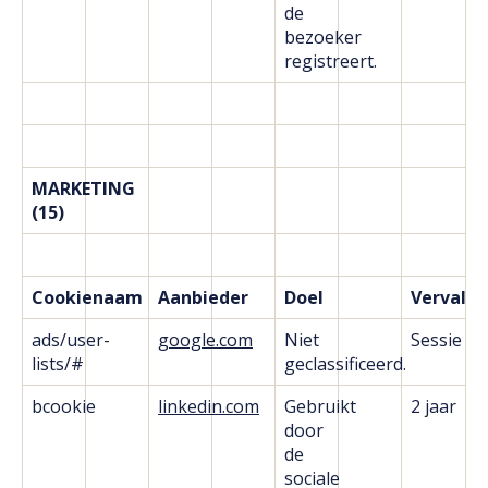
de
bezoeker
registreert.
MARKETING
(15)
Cookienaam
Aanbieder
Doel
Vervald
ads/user-
google.com
Niet
Sessie
lists/#
geclassificeerd.
bcookie
linkedin.com
Gebruikt
2 jaar
door
de
sociale