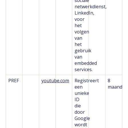
sociale
netwerkdienst,
LinkedIn,
voor
het
volgen
van
het
gebruik
van
embedded
services.
PREF
youtube.com
Registreert
8
een
maanden
unieke
ID
die
door
Google
wordt