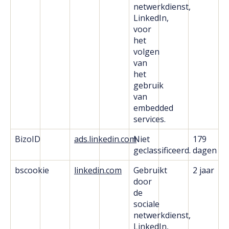
netwerkdienst,
LinkedIn,
voor
het
volgen
van
het
gebruik
van
embedded
services.
BizoID
ads.linkedin.com
Niet
179
geclassificeerd.
dagen
bscookie
linkedin.com
Gebruikt
2 jaar
door
de
sociale
netwerkdienst,
LinkedIn,