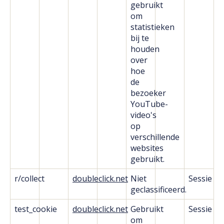
gebruikt
om
statistieken
bij te
houden
over
hoe
de
bezoeker
YouTube-
video's
op
verschillende
websites
gebruikt.
r/collect
doubleclick.net
Niet
Sessie
geclassificeerd.
test_cookie
doubleclick.net
Gebruikt
Sessie
om