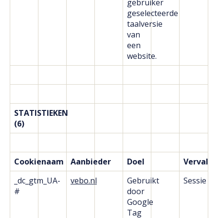
gebruiker
geselecteerde
taalversie
van
een
website.
STATISTIEKEN
(6)
Cookienaam
Aanbieder
Doel
Vervald
_dc_gtm_UA-
vebo.nl
Gebruikt
Sessie
#
door
Google
Tag