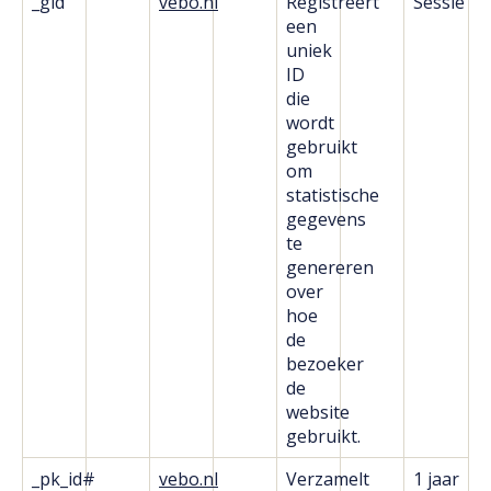
_gid
vebo.nl
Registreert
Sessie
een
uniek
ID
die
wordt
gebruikt
om
statistische
gegevens
te
genereren
over
hoe
de
bezoeker
de
website
gebruikt.
_pk_id#
vebo.nl
Verzamelt
1 jaar