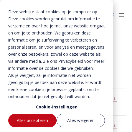
Deze website slaat cookies op je computer op.
Deze cookies worden gebruikt om informatie te
verzamelen over hoe je met onze website omgaat
en om je te onthouden. We gebruiken deze
Home
»
Service
»
Certificaten
informatie om je surfervaring te verbeteren en
personaliseren, en voor analyse en meetgegevens
Producten
Certificaten
over onze bezoekers, zowel op deze website als
Beton
BTE Groep
via andere media. Zie ons Privacybeleid voor meer
informatie over de cookies die we gebruiken.
Staal
Betonproducten
Onze verhalen
Download onze certificaten als pdf bestand
Als je weigert, zal je informatie niet worden
Producten voor kant-en-klaar gevels
Staalproducten
Lateien
gevolgd bij je bezoek aan deze website. Er wordt
Over ons
Spekbanden
Lateien
Lateien
een kleine cookie in je browser geplaatst om te
Historie
Downloads
onthouden dat je niet gevolgd wilt worden.
Algemene voorwaarden voor de levering
Gevelbanden
Spekbanden
Geveldragers
van betonproducten 2021 (Betonhuis)
BTE Groep
Certificaten
Cookie-instellingen
Contact
Raamdorpels
Raamdorpels
Borstweringssteunen
Werken bij Vebo
Verwerkingsadviezen
Contact met Vebo
Kozijnkaders
Vogelstenen
Alles accepteren
Alles weigeren
MVO
Prestatieverklaringen
BTE visiedocument 2021
Offerte aanvragen
Afdekbanden
Productselector