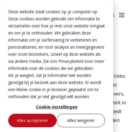
Deze website slaat cookies op je computer op.
Deze cookies worden gebruikt om informatie te
verzamelen over hoe je met onze website omgaat
en om je te onthouden. We gebruiken deze
Home
»
Producten
»
Beton
»
Balkons
informatie om je surfervaring te verbeteren en
personaliseren, en voor analyse en meetgegevens
Producten
Balkons
over onze bezoekers, zowel op deze website als
Beton
BTE Groep
via andere media. Zie ons Privacybeleid voor meer
informatie over de cookies die we gebruiken.
Staal
Betonproducten
Onze verhalen
Als je weigert, zal je informatie niet worden
Ontdek de slimme en innovatieve wereld van het Vebo
Producten voor kant-en-klaar gevels
Staalproducten
Lateien
gevolgd bij je bezoek aan deze website. Er wordt
Over ons
standaard balkonconcept. Een concept dat voldoet
Spekbanden
Lateien
Lateien
een kleine cookie in je browser geplaatst om te
aan de hoogste eisen van bewoners, opdrachtgevers,
Historie
Downloads
onthouden dat je niet gevolgd wilt worden.
Gevelbanden
Spekbanden
Geveldragers
architecten en aannemers. Met maximale flexibiliteit in
BTE Groep
Certificaten
Cookie-instellingen
Contact
Raamdorpels
Raamdorpels
Borstweringssteunen
afmetingen, vormen en ophangmogelijkheden biedt
Werken bij Vebo
Verwerkingsadviezen
Contact met Vebo
ons standaard balkonconcept ruime mogelijkheden
Kozijnkaders
Vogelstenen
Alles accepteren
Alles weigeren
MVO
Prestatieverklaringen
en vrijheid in het ontwerp.
Offerte aanvragen
Afdekbanden
Productselector