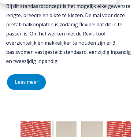
Bij dit standaardconcept is het mogelijk elke gewenste
CO2 footprints
Contactpersonen
Kantplanken
Downloads
lengte, breedte en dikte te kiezen. De mal voor deze
Documentatie
Spuwers
Werken bij Vebo
prefab balkonplaten is zodanig flexibel dat dit in te
Diversen
Oplegblokken & sluitstenen
passen is. Om het werken met de Revit-tool
Kalender
Luifels
overzichtelijk en makkelijker te houden zijn er 3
Monsters aanvragen
basisvomen vastgesteld: standaard, eenzijdig inpandig
Kolommen
Informatie aanvragen
en tweezijdig inpandig.
Balkons
Galerijplaten
Lees meer
Consoles
Trappen & bordessen
Bloktreden
Vorstranden