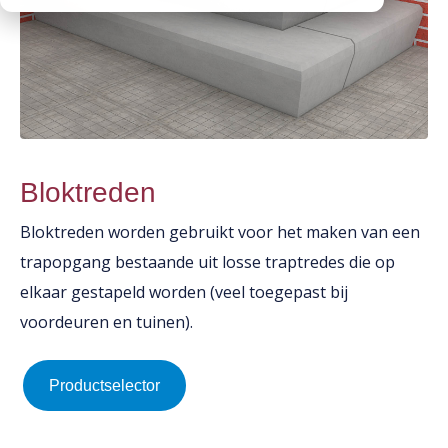
CO2 footprints
Contactpersonen
Kantplanken
Downloads
Documentatie
Spuwers
Werken bij Vebo
Diversen
Oplegblokken & sluitstenen
Kalender
Luifels
Monsters aanvragen
Kolommen
Bloktreden
Informatie aanvragen
Balkons
Bloktreden worden gebruikt voor het maken van een
Galerijplaten
trapopgang bestaande uit losse traptredes die op
Consoles
elkaar gestapeld worden (veel toegepast bij
Trappen & bordessen
voordeuren en tuinen).
Bloktreden
Vorstranden
Productselector