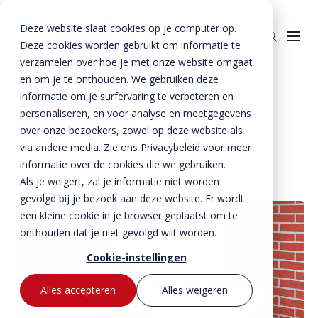
Deze website slaat cookies op je computer op.
Deze cookies worden gebruikt om informatie te
verzamelen over hoe je met onze website omgaat
en om je te onthouden. We gebruiken deze
Home
»
Producten
»
Beton
»
Bloktreden
informatie om je surfervaring te verbeteren en
personaliseren, en voor analyse en meetgegevens
Producten
Bloktreden
over onze bezoekers, zowel op deze website als
Beton
BTE Groep
via andere media. Zie ons Privacybeleid voor meer
informatie over de cookies die we gebruiken.
Staal
Betonproducten
Onze verhalen
Als je weigert, zal je informatie niet worden
Producten voor kant-en-klaar gevels
Staalproducten
Lateien
gevolgd bij je bezoek aan deze website. Er wordt
Over ons
Spekbanden
Lateien
Lateien
een kleine cookie in je browser geplaatst om te
Historie
Downloads
onthouden dat je niet gevolgd wilt worden.
Gevelbanden
Spekbanden
Geveldragers
BTE Groep
Certificaten
Cookie-instellingen
Contact
Raamdorpels
Raamdorpels
Borstweringssteunen
Werken bij Vebo
Verwerkingsadviezen
Contact met Vebo
Kozijnkaders
Vogelstenen
Alles accepteren
Alles weigeren
MVO
Prestatieverklaringen
Offerte aanvragen
Afdekbanden
Productselector