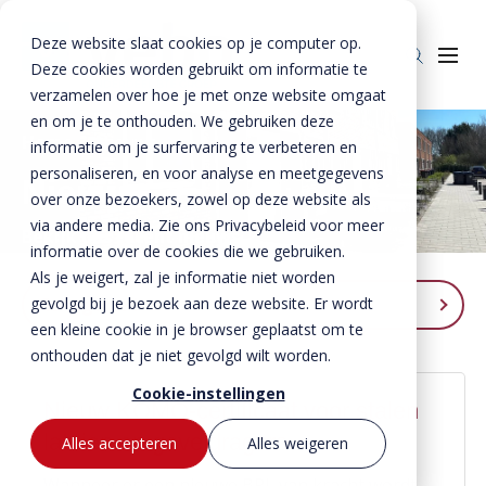
Deze website slaat cookies op je computer op.
Deze cookies worden gebruikt om informatie te
verzamelen over hoe je met onze website omgaat
en om je te onthouden. We gebruiken deze
Home
»
Nieuws
informatie om je surfervaring te verbeteren en
personaliseren, en voor analyse en meetgegevens
Producten
Nieuws
over onze bezoekers, zowel op deze website als
Beton
BTE Groep
via andere media. Zie ons Privacybeleid voor meer
Bekijk ons recent nieuws
informatie over de cookies die we gebruiken.
Staal
Betonproducten
Onze verhalen
Als je weigert, zal je informatie niet worden
Producten voor kant-en-klaar gevels
Staalproducten
Lateien
gevolgd bij je bezoek aan deze website. Er wordt
Categorieën
Over ons
Spekbanden
Lateien
Lateien
een kleine cookie in je browser geplaatst om te
Historie
Downloads
onthouden dat je niet gevolgd wilt worden.
Gevelbanden
Spekbanden
Geveldragers
Nieuws
BTE Groep
Certificaten
Cookie-instellingen
Contact
Raamdorpels
Raamdorpels
Borstweringssteunen
Nieuw KOMO-certificaat voor stalen
Projecten
Werken bij Vebo
Verwerkingsadviezen
Contact met Vebo
lateien en geveldragers
Kozijnkaders
Vogelstenen
Werken bij
Alles accepteren
Alles weigeren
MVO
Prestatieverklaringen
Offerte aanvragen
Afdekbanden
Wanneer er een nieuwe BRL van kracht wordt,
Productselector