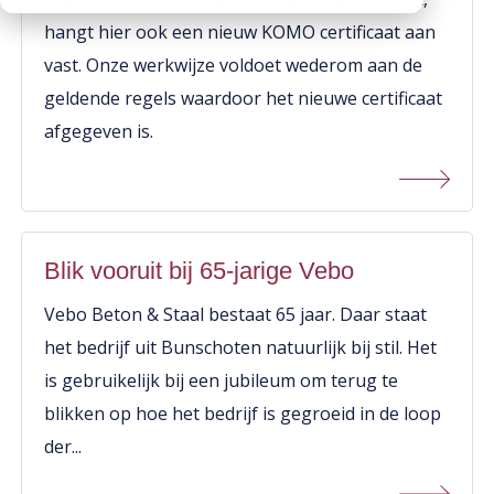
CO2 footprints
Contactpersonen
hangt hier ook een nieuw KOMO certificaat aan
Kantplanken
Downloads
Documentatie
vast. Onze werkwijze voldoet wederom aan de
Spuwers
Werken bij Vebo
geldende regels waardoor het nieuwe certificaat
Diversen
Oplegblokken & sluitstenen
afgegeven is.
Kalender
Luifels
Monsters aanvragen
Kolommen
Informatie aanvragen
Balkons
Galerijplaten
Blik vooruit bij 65-jarige Vebo
Consoles
Vebo Beton & Staal bestaat 65 jaar. Daar staat
Trappen & bordessen
het bedrijf uit Bunschoten natuurlijk bij stil. Het
is gebruikelijk bij een jubileum om terug te
Bloktreden
blikken op hoe het bedrijf is gegroeid in de loop
Vorstranden
der...