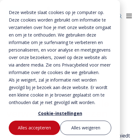
Deze website slaat cookies op je computer op.
Deze cookies worden gebruikt om informatie te
verzamelen over hoe je met onze website omgaat
en om je te onthouden. We gebruiken deze
Home
»
Service
»
Verwerkingsadviezen
informatie om je surfervaring te verbeteren en
personaliseren, en voor analyse en meetgegevens
Producten
Verwerkingsadviezen
over onze bezoekers, zowel op deze website als
Beton
BTE Groep
via andere media. Zie ons Privacybeleid voor meer
informatie over de cookies die we gebruiken.
Staal
Betonproducten
Onze verhalen
Als je weigert, zal je informatie niet worden
Producten voor kant-en-klaar gevels
Staalproducten
Lateien
gevolgd bij je bezoek aan deze website. Er wordt
Over ons
Nieuw:
Spekbanden
Lateien
Lateien
een kleine cookie in je browser geplaatst om te
Historie
De Vebo-App met alle
Downloads
onthouden dat je niet gevolgd wilt worden.
Gevelbanden
Spekbanden
Geveldragers
verwerkingsadviezen
BTE Groep
Certificaten
Cookie-instellingen
Contact
Raamdorpels
Raamdorpels
Borstweringssteunen
Werken bij Vebo
Verwerkingsadviezen
Contact met Vebo
Kozijnkaders
Vogelstenen
Alles accepteren
Alles weigeren
MVO
Prestatieverklaringen
Vebo heeft een nieuwe app gelanceerd. De app biedt
Offerte aanvragen
Afdekbanden
Productselector