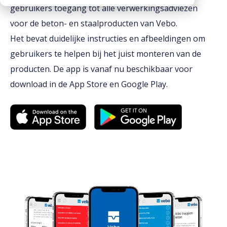
gebruikers toegang tot alle verwerkingsadviezen
CO2 footprints
Contactpersonen
Kantplanken
Downloads
voor de beton- en staalproducten van Vebo.
Documentatie
Spuwers
Het bevat duidelijke instructies en afbeeldingen om
Werken bij Vebo
Diversen
Oplegblokken & sluitstenen
gebruikers te helpen bij het juist monteren van de
Kalender
producten.
Luifels
De app is vanaf nu beschikbaar voor
Monsters aanvragen
download in de App Store en Google Play.
Kolommen
Informatie aanvragen
Balkons
Galerijplaten
Consoles
Trappen & bordessen
Bloktreden
Vorstranden