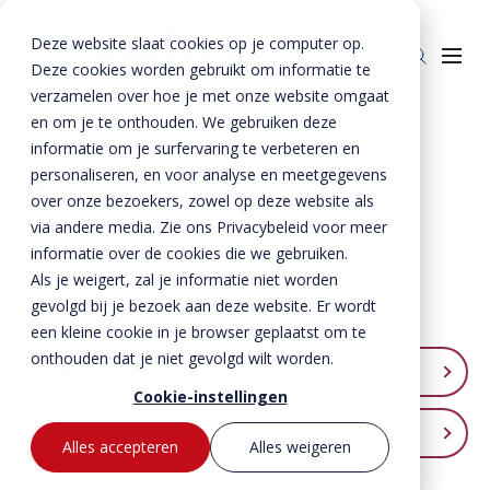
Deze website slaat cookies op je computer op.
Deze cookies worden gebruikt om informatie te
verzamelen over hoe je met onze website omgaat
en om je te onthouden. We gebruiken deze
Home
»
Service
»
Downloads
informatie om je surfervaring te verbeteren en
personaliseren, en voor analyse en meetgegevens
Producten
Downloads
over onze bezoekers, zowel op deze website als
Beton
BTE Groep
via andere media. Zie ons Privacybeleid voor meer
informatie over de cookies die we gebruiken.
Staal
Betonproducten
Onze verhalen
Als je weigert, zal je informatie niet worden
Producten voor kant-en-klaar gevels
Staalproducten
Lateien
gevolgd bij je bezoek aan deze website. Er wordt
Over ons
Verfijn je zoekopdracht
Spekbanden
Lateien
Lateien
een kleine cookie in je browser geplaatst om te
Historie
Downloads
onthouden dat je niet gevolgd wilt worden.
Gevelbanden
Spekbanden
Geveldragers
Zoek
BTE Groep
Certificaten
Cookie-instellingen
Contact
Raamdorpels
Raamdorpels
Borstweringssteunen
Werken bij Vebo
Categorie
Verwerkingsadviezen
Contact met Vebo
Kozijnkaders
Vogelstenen
Alles accepteren
Alles weigeren
MVO
Prestatieverklaringen
Offerte aanvragen
Afdekbanden
Productselector