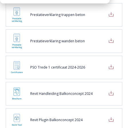
Folders / Brochures / Flyers (1)
CO2 footprints
Contactpersonen
Kantplanken
Downloads
Certificaten (11)
Prestatieverklaring trappen beton
Documentatie
Spuwers
Werken bij Vebo
Verwerkingsadviezen (32)
Diversen
Oplegblokken & sluitstenen
Voorwaarden (3)
Kalender
Luifels
Diversen (5)
Prestatieverklaring wanden beton
Monsters aanvragen
Prestatieverklaringen (12)
Kolommen
Informatie aanvragen
Productspecificaties (8)
Balkons
Revit Plugin (2)
PSO Trede 1 certificaat 2024-2026
Galerijplaten
Consoles
Trappen & bordessen
Revit Handleiding Balkonconcept 2024
Bloktreden
Vorstranden
Revit Plugin Balkonconcept 2024