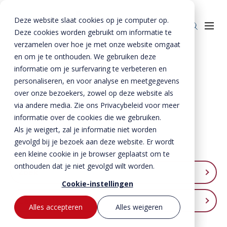
Deze website slaat cookies op je computer op.
Deze cookies worden gebruikt om informatie te
verzamelen over hoe je met onze website omgaat
en om je te onthouden. We gebruiken deze
Home
»
Service
»
Downloads
informatie om je surfervaring te verbeteren en
personaliseren, en voor analyse en meetgegevens
Producten
Downloads
over onze bezoekers, zowel op deze website als
Beton
BTE Groep
via andere media. Zie ons Privacybeleid voor meer
informatie over de cookies die we gebruiken.
Staal
Betonproducten
Onze verhalen
Als je weigert, zal je informatie niet worden
Producten voor kant-en-klaar gevels
Staalproducten
Lateien
gevolgd bij je bezoek aan deze website. Er wordt
Over ons
Verfijn je zoekopdracht
Spekbanden
Lateien
Lateien
een kleine cookie in je browser geplaatst om te
Historie
Downloads
onthouden dat je niet gevolgd wilt worden.
Gevelbanden
Spekbanden
Geveldragers
Zoek
BTE Groep
Certificaten
Cookie-instellingen
Contact
Raamdorpels
Raamdorpels
Borstweringssteunen
Werken bij Vebo
Categorie
Verwerkingsadviezen
Contact met Vebo
Kozijnkaders
Vogelstenen
Alles accepteren
Alles weigeren
MVO
Prestatieverklaringen
Offerte aanvragen
Afdekbanden
Productselector