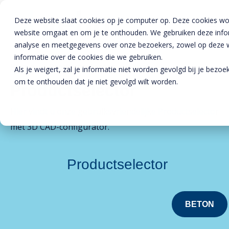
Deze website slaat cookies op je computer op. Deze cookies wo
website omgaat en om je te onthouden. We gebruiken deze inform
analyse en meetgegevens over onze bezoekers, zowel op deze we
informatie over de cookies die we gebruiken.
Home
»
Productselector
»
Staal
Als je weigert, zal je informatie niet worden gevolgd bij je bezo
om te onthouden dat je niet gevolgd wilt worden.
Producten
Productselector
Beton
BTE Groep
Hier vindt u onze gebruiksvriendelijke Productselector
Staal
Betonproducten
Onze verhalen
met 3D CAD-configurator.
Producten voor kant-en-klaar gevels
Staalproducten
Lateien
Over ons
Spekbanden
Lateien
Lateien
Productselector
Historie
Downloads
Gevelbanden
Spekbanden
Geveldragers
BTE Groep
Certificaten
Contact
Raamdorpels
Raamdorpels
Borstweringssteunen
Werken bij Vebo
Verwerkingsadviezen
BETON
Contact met Vebo
Kozijnkaders
Vogelstenen
MVO
Prestatieverklaringen
Offerte aanvragen
Afdekbanden
Productselector