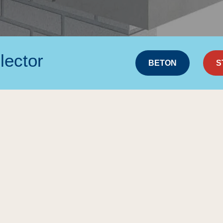
lector
BETON
S