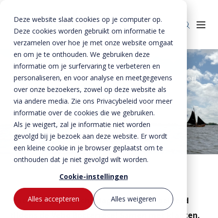
Deze website slaat cookies op je computer op.
Deze cookies worden gebruikt om informatie te
verzamelen over hoe je met onze website omgaat
en om je te onthouden. We gebruiken deze
Home
»
Nieuws
»
informatie om je surfervaring te verbeteren en
Een geslaagde dag vol verbinding op het Eemmeer!
personaliseren, en voor analyse en meetgegevens
Producten
over onze bezoekers, zowel op deze website als
Beton
BTE Groep
8 juli 2026
via andere media. Zie ons Privacybeleid voor meer
Een geslaagde dag vol
informatie over de cookies die we gebruiken.
Staal
Betonproducten
Onze verhalen
Als je weigert, zal je informatie niet worden
verbinding op het
Producten voor kant-en-klaar gevels
Staalproducten
Lateien
gevolgd bij je bezoek aan deze website. Er wordt
Over ons
Eemmeer!
Spekbanden
Lateien
Lateien
een kleine cookie in je browser geplaatst om te
Historie
Downloads
onthouden dat je niet gevolgd wilt worden.
Gevelbanden
Spekbanden
Geveldragers
BTE Groep
Certificaten
Cookie-instellingen
Contact
Raamdorpels
Raamdorpels
Borstweringssteunen
Werken bij Vebo
Verwerkingsadviezen
Contact met Vebo
Kozijnkaders
Vogelstenen
Alles accepteren
Alles weigeren
Wat een fantastische dag hebben we beleefd
MVO
Prestatieverklaringen
Offerte aanvragen
tijdens de Vebo Botterrace! Samen met klanten,
Afdekbanden
Productselector