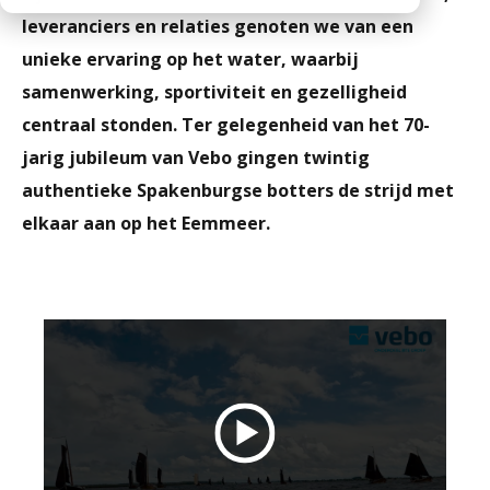
CO2 footprints
leveranciers en relaties genoten we van een
Contactpersonen
Kantplanken
Downloads
unieke ervaring op het water, waarbij
Documentatie
Spuwers
Werken bij Vebo
samenwerking, sportiviteit en gezelligheid
Diversen
Oplegblokken & sluitstenen
centraal stonden. Ter gelegenheid van het 70-
Kalender
Luifels
jarig jubileum van Vebo gingen twintig
Monsters aanvragen
Kolommen
authentieke Spakenburgse botters de strijd met
Informatie aanvragen
elkaar aan op het Eemmeer.
Balkons
Galerijplaten
Consoles
Trappen & bordessen
Bloktreden
Vorstranden