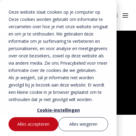
Deze website slaat cookies op je computer op.
Deze cookies worden gebruikt om informatie te
verzamelen over hoe je met onze website omgaat
en om je te onthouden. We gebruiken deze
Home
»
Werkenbijvebo
informatie om je surfervaring te verbeteren en
personaliseren, en voor analyse en meetgegevens
Producten
Werken aan een
over onze bezoekers, zowel op deze website als
Beton
BTE Groep
via andere media. Zie ons Privacybeleid voor meer
duurzame
informatie over de cookies die we gebruiken.
Staal
Betonproducten
Onze verhalen
Als je weigert, zal je informatie niet worden
toekomst in de
Producten voor kant-en-klaar gevels
Staalproducten
Lateien
gevolgd bij je bezoek aan deze website. Er wordt
Over ons
Spekbanden
Lateien
Lateien
een kleine cookie in je browser geplaatst om te
prefab
Historie
Downloads
onthouden dat je niet gevolgd wilt worden.
Gevelbanden
Spekbanden
Geveldragers
BTE Groep
bouwindustrie
Certificaten
Cookie-instellingen
Contact
Raamdorpels
Raamdorpels
Borstweringssteunen
Werken bij Vebo
Verwerkingsadviezen
Contact met Vebo
Kozijnkaders
Vogelstenen
Alles accepteren
Alles weigeren
MVO
Prestatieverklaringen
Offerte aanvragen
Afdekbanden
Productselector