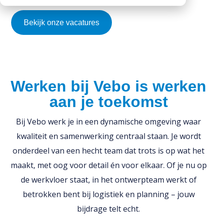
CO2 footprints
Contactpersonen
Kantplanken
Downloads
Bekijk onze vacatures
Documentatie
Spuwers
Werken bij Vebo
Diversen
Oplegblokken & sluitstenen
Kalender
Luifels
Monsters aanvragen
Werken bij Vebo is werken
Kolommen
Informatie aanvragen
aan je toekomst
Balkons
Galerijplaten
Bij Vebo werk je in een dynamische omgeving waar
Consoles
kwaliteit en samenwerking centraal staan. Je wordt
onderdeel van een hecht team dat trots is op wat het
Trappen & bordessen
maakt, met oog voor detail én voor elkaar. Of je nu op
Bloktreden
de werkvloer staat, in het ontwerpteam werkt of
Vorstranden
betrokken bent bij logistiek en planning – jouw
bijdrage telt echt.