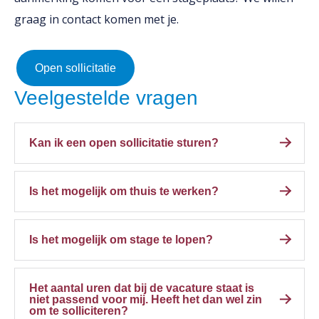
graag in contact komen met je.
Open sollicitatie
Veelgestelde vragen
Kan ik een open sollicitatie sturen?
Ja dat kan! Tussen onze vacature vind je de
Is het mogelijk om thuis te werken?
vacature '
open sollicitatie
'. Daarnaast wordt
deze ook onderaan de lijst met alle vacatures
Dit is per vacature en positie verschillend. Over
weergegeven.
Is het mogelijk om stage te lopen?
het algemeen is het in de productie niet mogelijk
om thuis te werken. Op kantoor is dit vaak wel
Ja! We hebben diverse stage vacatures open
mogelijk met een maximum van 2 dagen per
Het aantal uren dat bij de vacature staat is
staan. Wil je stage lopen, maar staat jouw
niet passend voor mij. Heeft het dan wel zin
week, bij een fulltime functie.
om te solliciteren?
vacature er niet tussen? Laat het ons weten