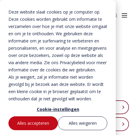
Deze website slaat cookies op je computer op.
Deze cookies worden gebruikt om informatie te
verzamelen over hoe je met onze website omgaat
en om je te onthouden. We gebruiken deze
Home
»
Service
»
Diversen
informatie om je surfervaring te verbeteren en
personaliseren, en voor analyse en meetgegevens
Producten
Diversen
over onze bezoekers, zowel op deze website als
Beton
BTE Groep
via andere media. Zie ons Privacybeleid voor meer
informatie over de cookies die we gebruiken.
Staal
Betonproducten
Onze verhalen
Download diverse documenten als pdf bestand
Als je weigert, zal je informatie niet worden
Producten voor kant-en-klaar gevels
Staalproducten
Lateien
gevolgd bij je bezoek aan deze website. Er wordt
Over ons
Spekbanden
Lateien
Lateien
een kleine cookie in je browser geplaatst om te
Verfijn je zoekresultaat
Historie
Downloads
onthouden dat je niet gevolgd wilt worden.
Gevelbanden
Spekbanden
Geveldragers
Zoeken
BTE Groep
Certificaten
Cookie-instellingen
Contact
Raamdorpels
Raamdorpels
Borstweringssteunen
Werken bij Vebo
Verwerkingsadviezen
Contact met Vebo
Kozijnkaders
Vogelstenen
Alles accepteren
Alles weigeren
Categorie
MVO
Prestatieverklaringen
Offerte aanvragen
Afdekbanden
Productselector